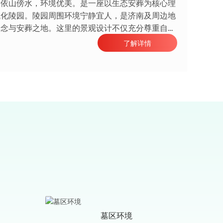
，依山傍水，环境优美。是一座以生态安葬为核心理
代化陵园。陵园周围环境宁静宜人，是济南及周边地
悼念与安葬之地。这里的景观设计不仅充分尊重自
入了人文情怀，为逝者提供了一个安宁、舒适的永恒
了解详情
生命
设计上融合了现代公墓文化与传统纪念方式。陵园通
..
墓区环境