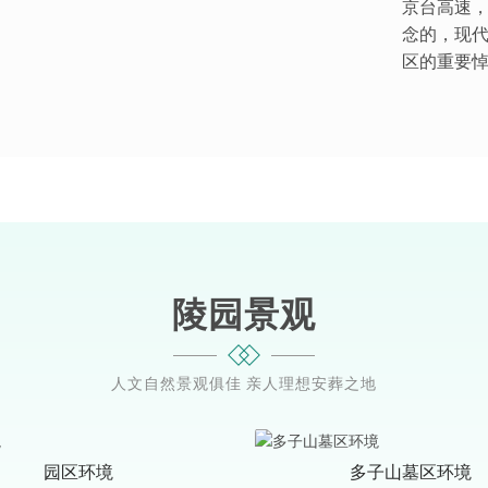
京台高速
念的，现
区的重要
然，还融
栖息之地。 多子山生命文化公园注重文化的传承与尊重
的意义，
过艺术化的.
陵园景观
人文自然景观俱佳 亲人理想安葬之地
园区环境
多子山墓区环境