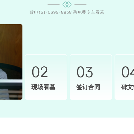
致电151-0699-8838 乘免费专车看墓
02
03
0
现场看墓
签订合同
碑文