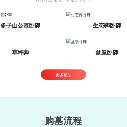
多子山公墓卧碑
生态葬卧碑
草坪葬
盆景卧碑
更多墓型
购墓流程