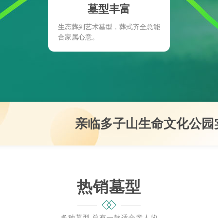
墓型丰富
生态葬到艺术墓型，葬式齐全总能
合家属心意。
亲临
多子山生命文化公园
热销墓型
多种墓型 总有一款适合亲人的