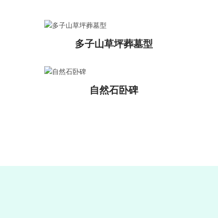
多子山草坪葬墓型
自然石卧碑