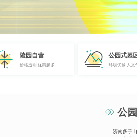
陵园自营
公园式墓
价格透明 优惠超多
环境优越 人文
公园
济南多子