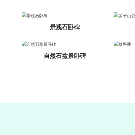
景观石卧碑
自然石盆景卧碑