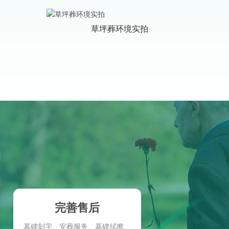
草坪葬环境实拍
完善售后
墓碑刻字、安葬服务、墓碑拭擦、