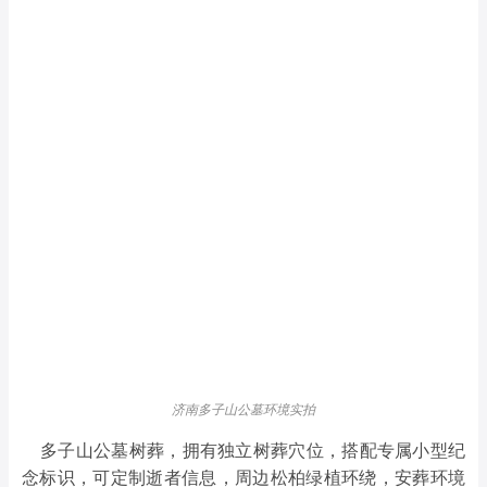
济南多子山公墓环境实拍
多子山公墓树葬，拥有独立树葬穴位，搭配专属小型纪
念标识，可定制逝者信息，周边松柏绿植环绕，安葬环境