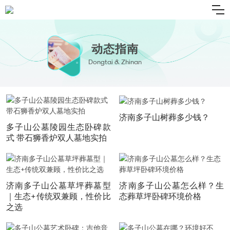
动态指南
Dongtai & Zhinan
济南多子山树葬多少钱？
多子山公墓陵园生态卧碑款
式 带石狮香炉双人墓地实拍
济南多子山公墓草坪葬墓型
济南多子山公墓怎么样？生
｜生态+传统双兼顾，性价比
态葬草坪卧碑环境价格
之选