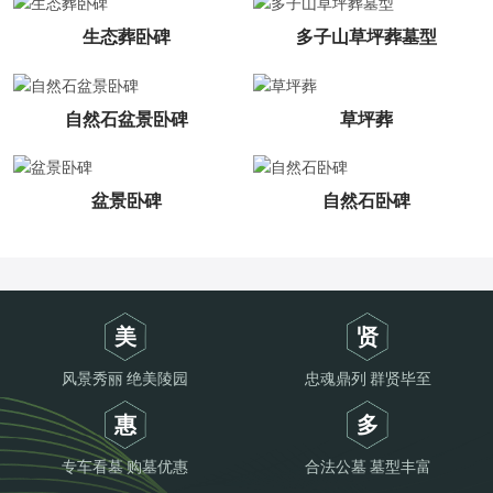
生态葬卧碑
多子山草坪葬墓型
自然石盆景卧碑
草坪葬
盆景卧碑
自然石卧碑
美
贤
风景秀丽 绝美陵园
忠魂鼎列 群贤毕至
惠
多
专车看墓 购墓优惠
合法公墓 墓型丰富