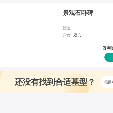
景观石卧碑
园区
穴位
双穴
咨询
还没有找到合适墓型？
根据