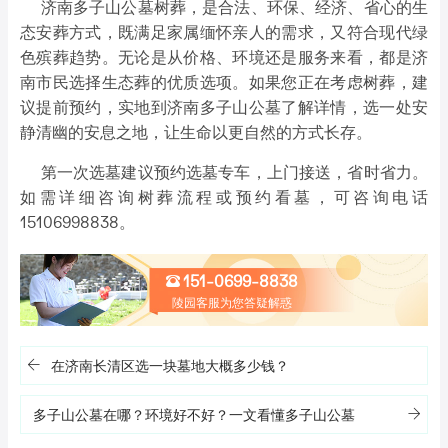
济南多子山公墓树葬，是合法、环保、经济、省心的生
态安葬方式，既满足家属缅怀亲人的需求，又符合现代绿
色殡葬趋势。无论是从价格、环境还是服务来看，都是济
南市民选择生态葬的优质选项。如果您正在考虑树葬，建
议提前预约，实地到济南多子山公墓了解详情，选一处安
静清幽的安息之地，让生命以更自然的方式长存。
第一次选墓建议预约选墓专车，上门接送，省时省力。
如需详细咨询树葬流程或预约看墓，可咨询电话
15106998838。
151-0699-8838
陵园客服为您答疑解惑
在济南长清区选一块墓地大概多少钱？
多子山公墓在哪？环境好不好？一文看懂多子山公墓