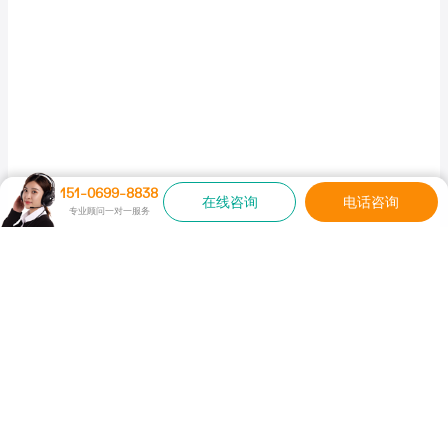
151-0699-8838
在线咨询
电话咨询
专业顾问一对一服务
美
贤
风景秀丽 绝美陵园
忠魂鼎列 群贤毕至