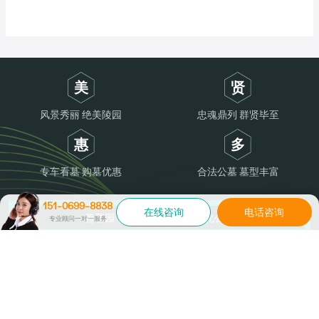
美
贤
风景秀丽 绝美陵园
忠魂鼎列 群贤毕至
惠
多
专车看墓 购墓优惠
合法公墓 墓型丰富
151-0699-8838
在线咨询
电话咨询
善馨园・济南多子山生命文化公园
专业顾问一对一服务
服务
151-0699-8838
热线
Copyright ©2026 善馨园济南多子山生命文化公园墓地
鲁ICP备16048331号