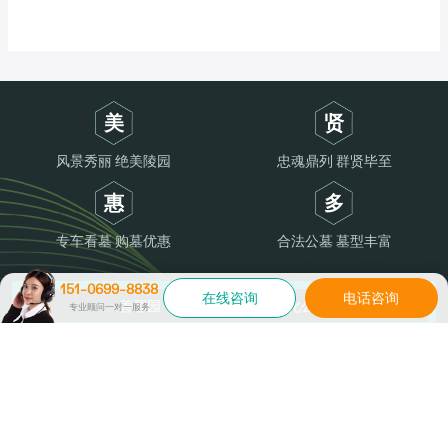
美
贤
风景秀丽 绝美陵园
忠魂鼎列 群贤毕至
惠
多
专车看墓 购墓优惠
合法公墓 墓型丰富
151-0699-8838
在线咨询
电话咨询
善馨园・济南多子山生命文化公园
专业顾问一对一服务
服务
151-0699-8838
热线
Copyright ©2026 善馨园济南多子山生命文化公园墓地
鲁ICP备16048331号