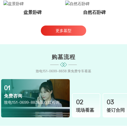
盆景卧碑
自然石卧碑
更多墓型
购墓流程
致电151-0699-8838 乘免费专车看墓
01
免费咨询
02
03
致电151-0699-8838或在线咨询
现场看墓
签订合同