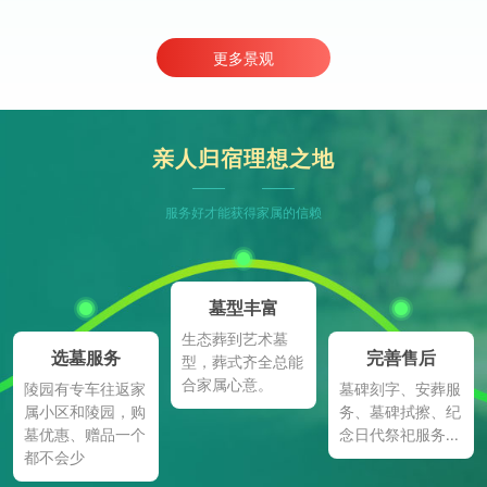
更多景观
亲人归宿理想之地
服务好才能获得家属的信赖
墓型丰富
生态葬到艺术墓
选墓服务
完善售后
型，葬式齐全总能
合家属心意。
陵园有专车往返家
墓碑刻字、安葬服
属小区和陵园，购
务、墓碑拭擦、纪
墓优惠、赠品一个
念日代祭祀服务...
都不会少