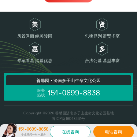
美
贤
风景秀丽 绝美陵园
忠魂鼎列 群贤毕至
惠
多
专车看墓 购墓优惠
合法公墓 墓型丰富
善馨园・济南多子山生命文化公园
服务
151-0699-8838
热线
Copyright ©2026 善馨园济南多子山生命文化公园墓地
鲁ICP备16048331号
151-0699-8838
在线咨询
电话咨询
专业顾问一对一服务